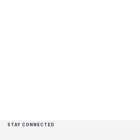
Σπουδαία πράγματα στον
ορίζοντα
Κάτι μεγάλο είναι στα σκαριά! Το κατάστημά μας
είναι σε φάση ετοιμασίας και θα ξεκινήσει σύντομα!
STAY CONNECTED