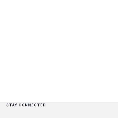
Σπουδαία πράγματα στον
ορίζοντα
Κάτι μεγάλο είναι στα σκαριά! Το κατάστημά μας
είναι σε φάση ετοιμασίας και θα ξεκινήσει σύντομα!
STAY CONNECTED