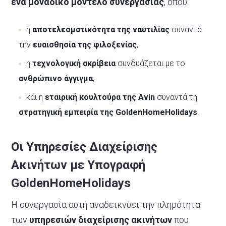
ένα μοναδικό μοντέλο συνεργασίας
, όπου:
η
αποτελεσματικότητα της ναυτιλίας
συναντά
την
ευαισθησία της φιλοξενίας
,
η
τεχνολογική ακρίβεια
συνδυάζεται με το
ανθρώπινο άγγιγμα
,
και η
εταιρική κουλτούρα της Avin
συναντά τη
στρατηγική εμπειρία της GoldenHomeHolidays
.
Οι Υπηρεσίες Διαχείρισης
Ακινήτων με Υπογραφή
GoldenHomeHolidays
Η συνεργασία αυτή αναδεικνύει την πληρότητα
των
υπηρεσιών διαχείρισης ακινήτων
που