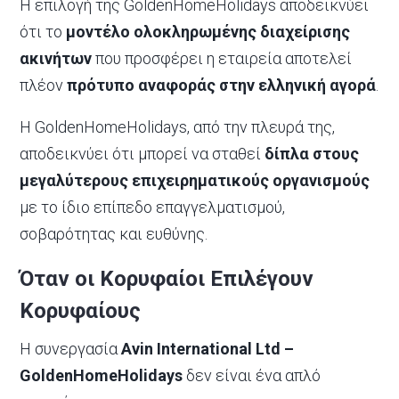
Η επιλογή της GoldenHomeHolidays αποδεικνύει
ότι το
μοντέλο ολοκληρωμένης διαχείρισης
ακινήτων
που προσφέρει η εταιρεία αποτελεί
πλέον
πρότυπο αναφοράς στην ελληνική αγορά
.
Η GoldenHomeHolidays, από την πλευρά της,
αποδεικνύει ότι μπορεί να σταθεί
δίπλα στους
μεγαλύτερους επιχειρηματικούς οργανισμούς
με το ίδιο επίπεδο επαγγελματισμού,
σοβαρότητας και ευθύνης.
Όταν οι Κορυφαίοι Επιλέγουν
Κορυφαίους
Η συνεργασία
Avin International Ltd –
GoldenHomeHolidays
δεν είναι ένα απλό