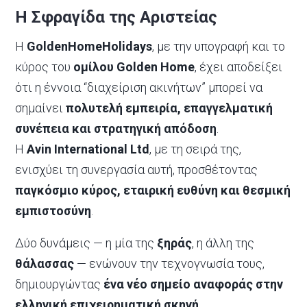
Η Σφραγίδα της Αριστείας
Η
GoldenHomeHolidays
, με την υπογραφή και το
κύρος του
ομίλου Golden Home
, έχει αποδείξει
ότι η έννοια “διαχείριση ακινήτων” μπορεί να
σημαίνει
πολυτελή εμπειρία, επαγγελματική
συνέπεια και στρατηγική απόδοση
.
Η
Avin International Ltd
, με τη σειρά της,
ενισχύει τη συνεργασία αυτή, προσθέτοντας
παγκόσμιο κύρος, εταιρική ευθύνη και θεσμική
εμπιστοσύνη
.
Δύο δυνάμεις — η μία της
ξηράς
, η άλλη της
θάλασσας
— ενώνουν την τεχνογνωσία τους,
δημιουργώντας
ένα νέο σημείο αναφοράς στην
ελληνική επιχειρηματική σκηνή
.