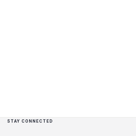
Σπουδαία πράγματα στον
ορίζοντα
Κάτι μεγάλο είναι στα σκαριά! Το κατάστημά μας
είναι σε φάση ετοιμασίας και θα ξεκινήσει σύντομα!
STAY CONNECTED