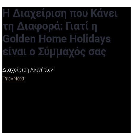
Η Διαχείριση που Κάνει
τη Διαφορά: Γιατί η
Golden Home Holidays
είναι ο Σύμμαχός σας
Διαχείριση Ακινήτων
Prev
Next